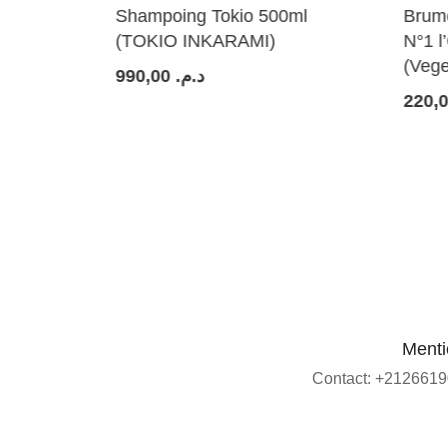
Shampoing Tokio 500ml
Brume hy
(TOKIO INKARAMI)
N°1 l’Or
(Vegetal
990,00
د.م.
220,00
م
Menti
Contact: +2126619