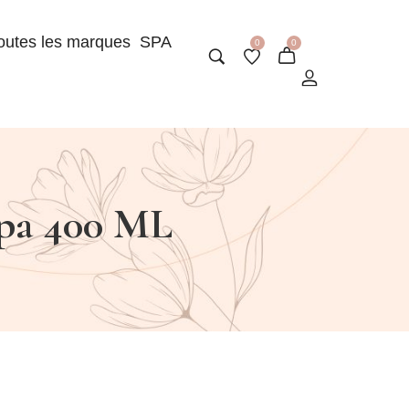
outes les marques
SPA
0
0
Spa 400 ML