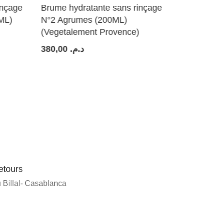
age
Brume hydratante sans rinçage
Strengthenin
N°2 Agrumes (200ML)
200,00
د.م.
(Vegetalement Provence)
380,00
د.م.
etours
Billal- Casablanca