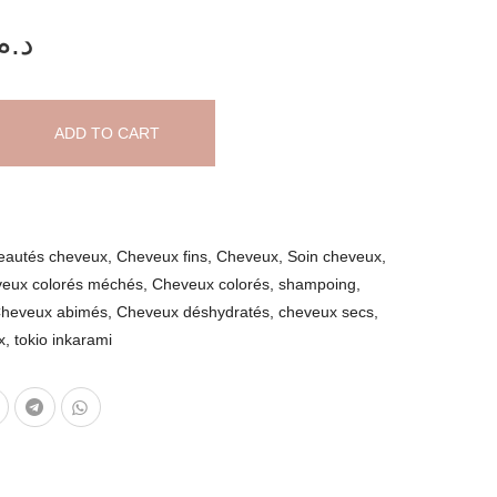
د..
ADD TO CART
eautés cheveux
,
Cheveux fins
,
Cheveux
,
Soin cheveux
,
eux colorés méchés
,
Cheveux colorés
,
shampoing
,
heveux abimés
,
Cheveux déshydratés
,
cheveux secs
,
x
,
tokio inkarami