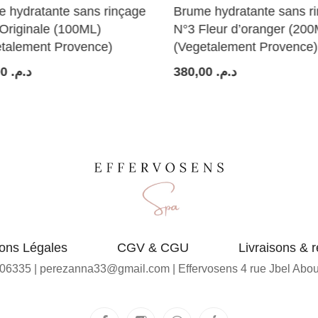
dratante sans rinçage
Brume hydratante sans rinç
iginale (100ML)
N°3 Fleur d’oranger (200ML)
ement Provence)
(Vegetalement Provence)
د..
380,00
د.م.
ons Légales
CGV & CGU
Livraisons & r
06335 | perezanna33@gmail.com | Effervosens 4 rue Jbel Abou 