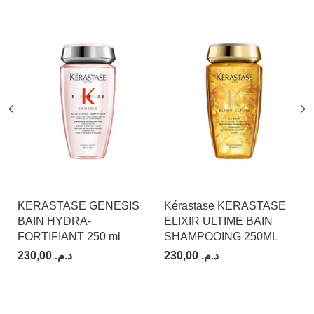
KERASTASE GENESIS
Kérastase KERASTASE
K
BAIN HYDRA-
ELIXIR ULTIME BAIN
B
FORTIFIANT 250 ml
SHAMPOOING 250ML
230,00
د.م.
230,00
د.م.