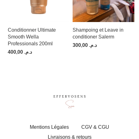
Conditionner Ultimate
Shampoing et Leave in
L’A
Smooth Wella
conditioner Salerm
100
Professionals 200ml
300,00
د.م.
400,00
د.م.
Mentions Légales
CGV & CGU
Livraisons & retours